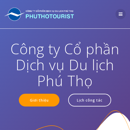
Skip
to
content
Công ty Cổ phần
Dịch vụ Du lịch
Phú Thọ
Giới thiệu
Lịch công tác