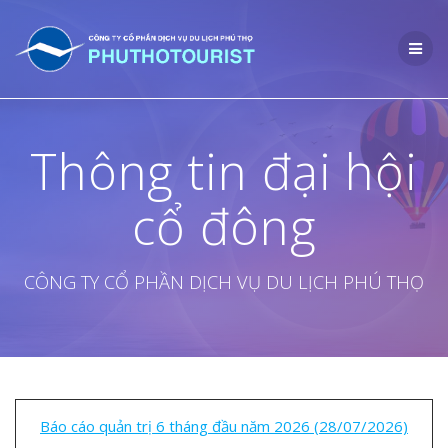
Skip
to
content
Thông tin đại hội
cổ đông
CÔNG TY CỔ PHẦN DỊCH VỤ DU LỊCH PHÚ THỌ
Báo cáo quản trị 6 tháng đầu năm 2026 (28/07/2026)