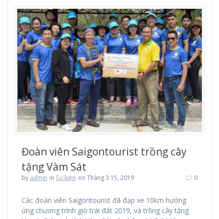
Đoàn viên Saigontourist trồng cây
tặng Vàm Sát
by
admin
in
Sự kiện
on Tháng 3 15, 2019
0
Các đoàn viên Saigontourist đã đạp xe 10km hưởng
ứng chương trình giờ trái đất 2019, và trồng cây tặng