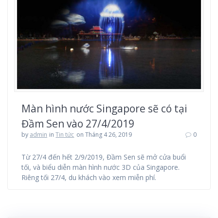
Màn hình nước Singapore sẽ có tại
Đầm Sen vào 27/4/2019
by
admin
in
Tin tức
on Tháng 4 26, 2019
0
Từ 27/4 đến hết 2/9/2019, Đầm Sen sẽ mở cửa buổi
tối, và biểu diễn màn hình nước 3D của Singapore.
Riêng tối 27/4, du khách vào xem miễn phí.