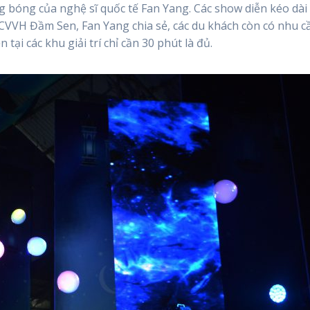
 bóng của nghệ sĩ quốc tế Fan Yang. Các show diễn kéo dài
CVVH Đầm Sen, Fan Yang chia sẻ, các du khách còn có nhu c
tại các khu giải trí chỉ cần 30 phút là đủ.