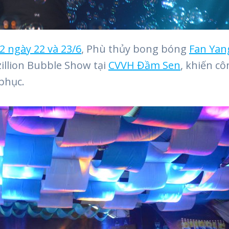
2 ngày 22 và 23/6
, Phù thủy bong bóng
Fan Yan
zillion Bubble Show tại
CVVH Đầm Sen
, khiến cô
phục.