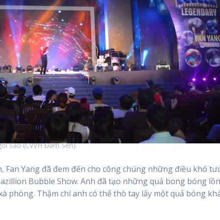
Ngôi sao (CVVH Đầm Sen)
en, Fan Yang đã đem đến cho công chúng những điều khó t
azillion Bubble Show. Anh đã tạo những quả bong bóng lồ
à phòng. Thậm chí anh có thể thò tay lấy một quả bóng khá