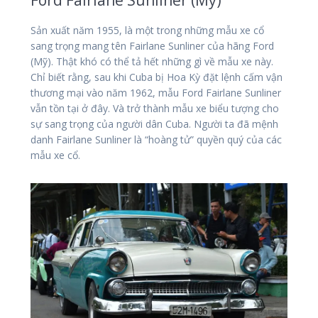
Sản xuất năm 1955, là một trong những mẫu xe cổ
sang trọng mang tên Fairlane Sunliner của hãng Ford
(Mỹ). Thật khó có thể tả hết những gì về mẫu xe này.
Chỉ biết rằng, sau khi Cuba bị Hoa Kỳ đặt lệnh cấm vận
thương mại vào năm 1962, mẫu Ford Fairlane Sunliner
vẫn tồn tại ở đây. Và trở thành mẫu xe biểu tượng cho
sự sang trọng của người dân Cuba. Người ta đã mệnh
danh Fairlane Sunliner là “hoàng tử” quyền quý của các
mẫu xe cổ.