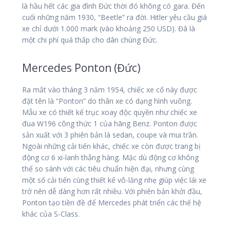
là hầu hết các gia đình Đức thời đó không có gara. Đến
cuối những năm 1930, “Beetle” ra đời. Hitler yêu cầu giá
xe chỉ dưới 1.000 mark (vào khoảng 250 USD). Đâ là
một chi phí quá thấp cho dân chúng Đức.
Mercedes Ponton (Đức)
Ra mắt vào tháng 3 năm 1954, chiếc xe cổ này được
đặt tên là “Ponton” do thân xe có dạng hình vuông.
Mẫu xe có thiết kế trục xoay độc quyền như chiếc xe
đua W196 công thức 1 của hãng Benz. Ponton được
sản xuất với 3 phiên bản là sedan, coupe và mui trần.
Ngoài những cải tiến khác, chiếc xe còn được trang bị
động cơ 6 xi-lanh thẳng hàng. Mặc dù động cơ không
thể so sánh với các tiêu chuẩn hiện đại, nhưng cùng
một số cải tiến cùng thiết kế vô-lăng nhẹ giúp việc lái xe
trở nên dễ dàng hơn rất nhiều. Với phiên bản khởi đầu,
Ponton tạo tiền đề để Mercedes phát triển các thế hệ
khác của S-Class.