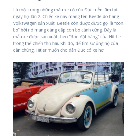
Là một trong những mẫu xe cổ của Đức triễn lãm tại
ngày hội lần 2. Chiếc xe này mang tên Beetle do hãng
Volkswagen sản xuất. Beetle còn được được gọi là “con
bọ” bởi nó mang dáng dấp con bọ cánh cứng. Đây là
mẫu xe được sản xuất theo “đơn đặt hàng” của Hít-Le
trong thế chiến thứ hai. Khi đó, để tìm sự ủng hộ của
dân chúng, Hitler muốn cho dân Đức có xe hơi.