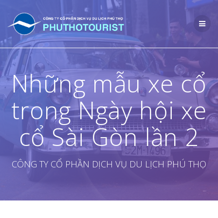
Skip
to
content
Những mẫu xe cổ
trong Ngày hội xe
cổ Sài Gòn lần 2
CÔNG TY CỔ PHẦN DỊCH VỤ DU LỊCH PHÚ THỌ