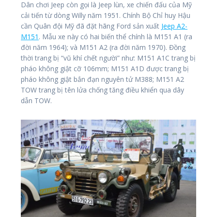
Dân chơi Jeep còn gọi là Jeep lùn, xe chiến đấu của Mỹ
cải tiến từ dòng Willy năm 1951. Chính Bộ Chỉ huy Hậu
cần Quân đội Mỹ đã đặt hãng Ford sản xuất
Jeep A2-
M151
. Mẫu xe này có hai biến thể chính là M151 A1 (ra
đời năm 1964); và M151 A2 (ra đời năm 1970). Đồng
thời trang bị “vũ khí chết người” như: M151 A1C trang bị
pháo không giật cỡ 106mm; M151 A1D được trang bị
pháo không giật bắn đạn nguyên tử M388; M151 A2
TOW trang bị tên lửa chống tăng điều khiển qua dây
dẫn TOW.