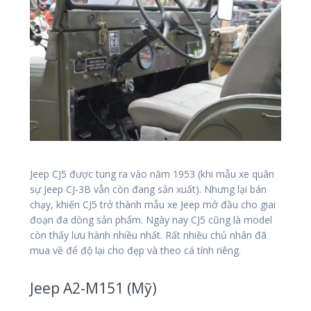
Jeep CJ5 được tung ra vào năm 1953 (khi mẫu xe quân
sự Jeep CJ-3B vẫn còn đang sản xuất). Nhưng lại bán
chạy, khiến CJ5 trở thành mẫu xe Jeep mở đầu cho giai
đoạn đa dòng sản phẩm. Ngày nay CJ5 cũng là model
còn thấy lưu hành nhiều nhất. Rất nhiều chủ nhân đã
mua về để độ lại cho đẹp và theo cá tính riêng.
Jeep A2-M151 (Mỹ)