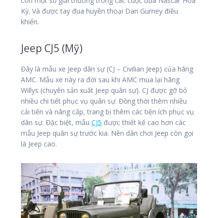
còn một số giải thưởng trong các cuộc đua Nascar Hoa
Kỳ. Và được tay đua huyền thoại Dan Gurney điều
khiển.
Jeep CJ5 (Mỹ)
Đây là mẫu xe Jeep dân sự (CJ – Civilian Jeep) của hãng
AMC. Mẫu xe này ra đời sau khi AMC mua lại hãng
Willys (chuyên sản xuất Jeep quân sự). CJ được gỡ bỏ
nhiều chi tiết phục vụ quân sự. Đồng thời thêm nhiều
cải tiến và nâng cấp, trang bị thêm các tiện ích phục vụ
dân sự. Đặc biệt, mẫu
CJ5
được thiết kế cao hơn các
mẫu Jeep quân sự trước kia. Nên dân chơi Jeep còn gọi
là Jeep cao.