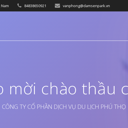
t Nam
84838650921
vanphong@damsenpark.vn
 mời chào thầu 
CÔNG TY CỔ PHẦN DỊCH VỤ DU LỊCH PHÚ THỌ