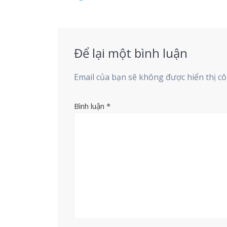
hướng
Previous
Thông báo mời chào thầu cạnh tranh
post:
bài
viết
Để lại một bình luận
Email của bạn sẽ không được hiển thị cô
Bình luận
*