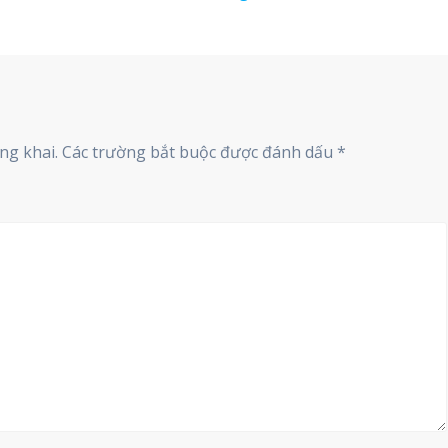
Next
Thông báo mời chào thầu cạnh t
post:
ng khai.
Các trường bắt buộc được đánh dấu
*